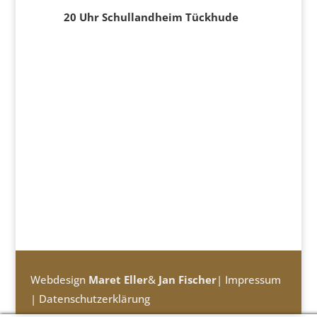
20 Uhr Schullandheim Tückhude
Webdesign
Maret Eller
&
Jan Fischer
|
Impressum
|
Datenschutzerklärung