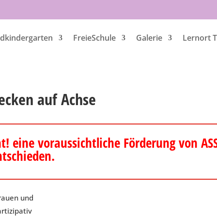
dkindergarten
FreieSchule
Galerie
Lernort 
ecken auf Achse
ht! eine voraussichtliche Förderung von ASS
ntschieden.
trauen und
rtizipativ