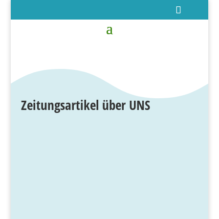
Zeitungsartikel über UNS
15 Kinder lernen ab sofort inmitten der
Natur in Tückhude. Die Initiatoren haben sich