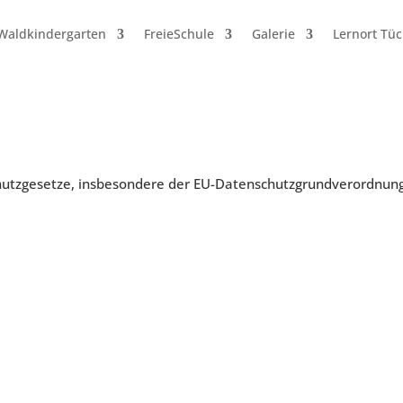
Waldkindergarten
FreieSchule
Galerie
Lernort Tü
chutzgesetze, insbesondere der EU-Datenschutzgrundverordnung 