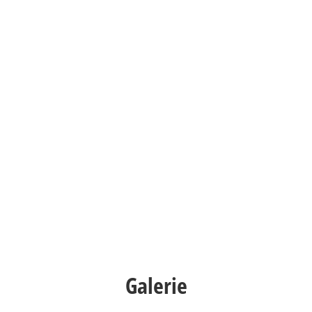
ekten Auswirkungen ihres Handeln in realen
Kindern 
Stressbe
n und lernen Verantwortung zu
Wirtscha
Dorfgeme
nd können individueller auf ihrem Lernweg
Publikum
Galerie