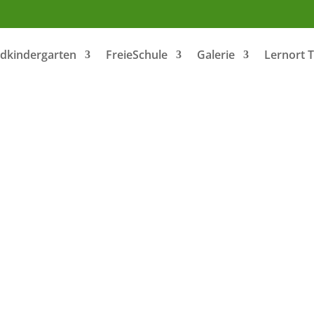
dkindergarten
FreieSchule
Galerie
Lernort 