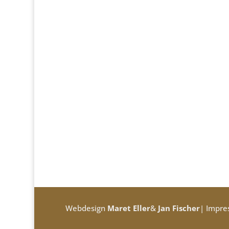
Webdesign
Maret Eller
&
Jan Fischer
|
Impre