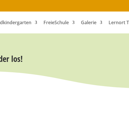
dkindergarten
FreieSchule
Galerie
Lernort 
er los!