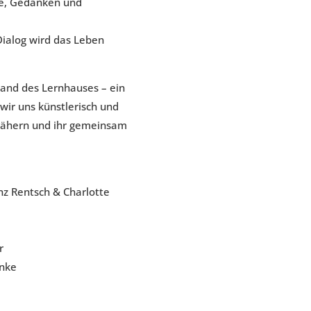
e, Gedanken und
ialog wird das Leben
and des Lernhauses – ein
wir uns künstlerisch und
 nähern und ihr gemeinsam
nz Rentsch & Charlotte
r
änke