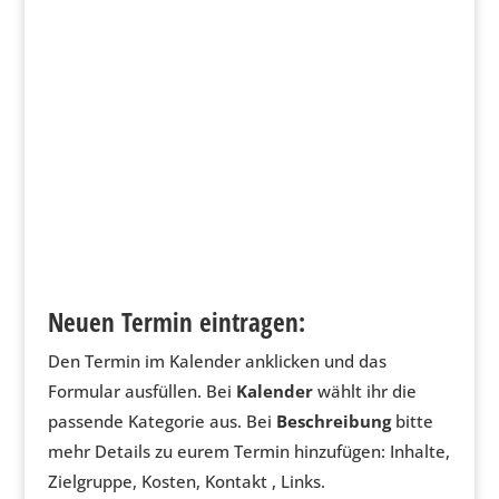
Blick!
Regionalkalender vom Tollensetal bis zum 
Kummerower See
Feste, Kurse, Workshops, Seminare, Theater, 
Flohmärkte. Es gibt eine Vielzahl an Initiativen 
und Akteur*innen, Ideen, Aktionen und ein 
Miteinander für die Region. 
Neuen Termin eintragen:
Den Termin im Kalender anklicken und das
Formular ausfüllen. Bei
Kalender
wählt ihr die
passende Kategorie aus. Bei
Beschreibung
bitte
mehr Details zu eurem Termin hinzufügen: Inhalte,
Zielgruppe, Kosten, Kontakt , Links.