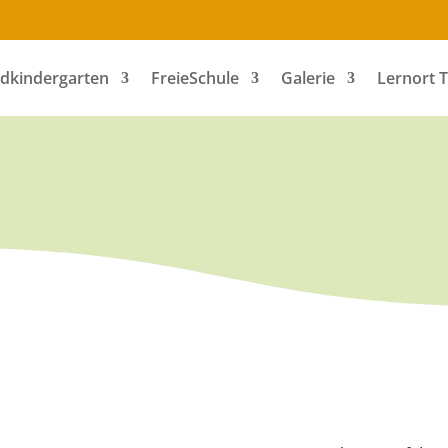
dkindergarten
FreieSchule
Galerie
Lernort 