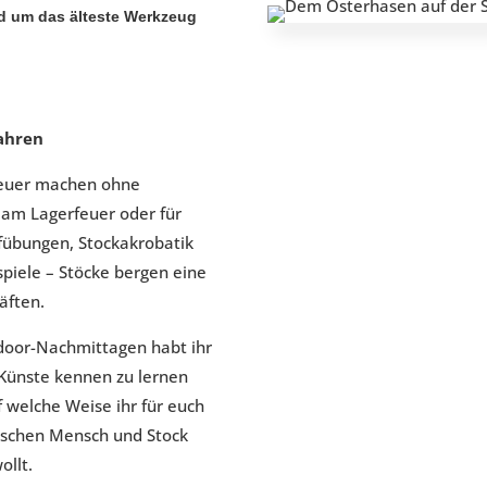
d um das älteste Werkzeug
Jahren
Feuer machen ohne
n am Lagerfeuer oder für
fübungen, Stockakrobatik
iele – Stöcke bergen eine
äften.
door-Nachmittagen habt ihr
e Künste kennen zu lernen
f welche Weise ihr für euch
wischen Mensch und Stock
ollt.