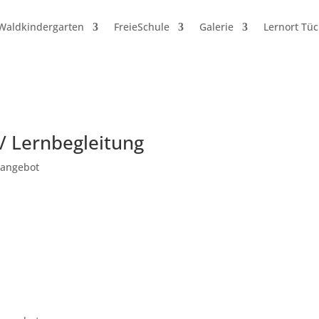
Waldkindergarten
FreieSchule
Galerie
Lernort Tü
/ Lernbegleitung
nangebot