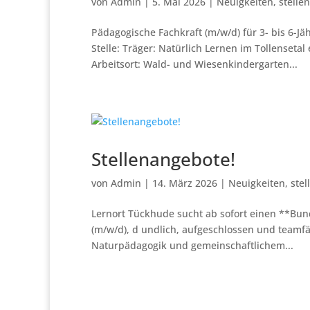
von
Admin
|
5. Mai 2026
|
Neuigkeiten
,
stelle
Pädagogische Fachkraft (m/w/d) für 3- bis 6
Stelle: Träger: Natürlich Lernen im Tollensetal
Arbeitsort: Wald- und Wiesenkindergarten...
Stellenangebote!
von
Admin
|
14. März 2026
|
Neuigkeiten
,
ste
Lernort Tückhude sucht ab sofort einen **Bun
(m/w/d), d undlich, aufgeschlossen und teamfäh
Naturpädagogik und gemeinschaftlichem...