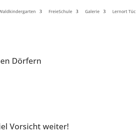
Waldkindergarten
FreieSchule
Galerie
Lernort Tü
nen Dörfern
el Vorsicht weiter!